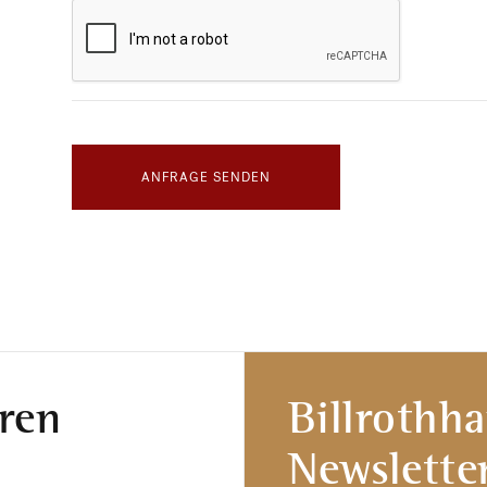
ANFRAGE SENDEN
ren
Billrothh
Newslette